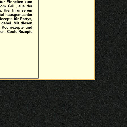
atur Einheiten zum
om Grill, aus der
e. Hier In unserem
iel hausgemachter
ezepte für Partys,
dabei. Mit diesen
e Kochrezepte und
en. Coole Rezepte