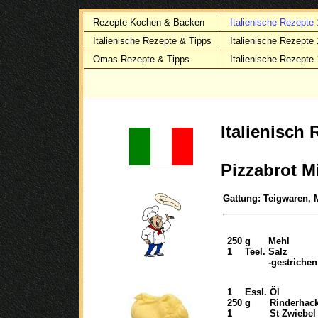
Rezepte Kochen & Backen
Italienische Rezepte
Italienische Rezepte & Tipps
Italienische Rezepte
Omas Rezepte & Tipps
Italienische Rezepte
Italienisch 
Pizzabrot M
Gattung: Teigwaren, M
250
g
Mehl
1
Teel.
Salz
-gestrichen
1
Essl.
Öl
250
g
Rinderhac
1
St Zwiebel