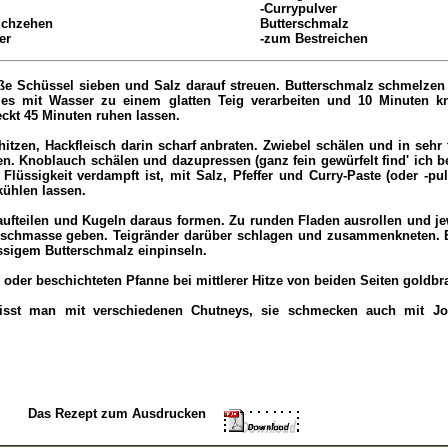
-Currypulver
uchzehen
Butterschmalz
er
-zum Bestreichen
oße Schüssel sieben und Salz darauf streuen. Butterschmalz schmelze
es mit Wasser zu einem glatten Teig verarbeiten und 10 Minuten k
ckt 45 Minuten ruhen lassen.
hitzen, Hackfleisch darin scharf anbraten. Zwiebel schälen und in sehr
n. Knoblauch schälen und dazupressen (ganz fein gewürfelt find' ich b
Flüssigkeit verdampft ist, mit Salz, Pfeffer und Curry-Paste (oder -pu
ühlen lassen.
aufteilen und Kugeln daraus formen. Zu runden Fladen ausrollen und jew
eischmasse geben. Teigränder darüber schlagen und zusammenkneten. 
üssigem Butterschmalz einpinseln.
 oder beschichteten Pfanne bei mittlerer Hitze von beiden Seiten goldb
 isst man mit verschiedenen Chutneys, sie schmecken auch mit Jo
Das Rezept zum Ausdrucken