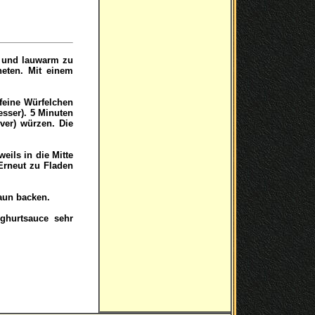
n und lauwarm zu
neten. Mit einem
 feine Würfelchen
esser). 5 Minuten
lver) würzen. Die
eils in die Mitte
Erneut zu Fladen
raun backen.
ghurtsauce sehr