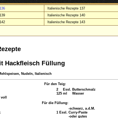
 136
Italienische Rezepte 137
 139
Italienische Rezepte 140
 142
Italienische Rezepte 143
Rezepte
it Hackfleisch Füllung
ehlspeisen, Nudeln, Italienisch
Für den Teig:
2
Essl.
Butterschmalz
125
ml
Wasser
 voll
Für die Füllung:
-schwarz, a.d.M.
k
1
Essl.
Curry-Paste
-oder gutes