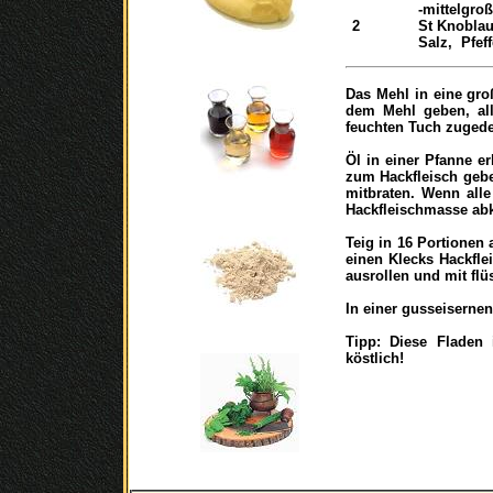
-mittelgroß
2
St Knobla
Salz, Pfeff
Das Mehl in eine gr
dem Mehl geben, all
feuchten Tuch zugede
Öl in einer Pfanne er
zum Hackfleisch gebe
mitbraten. Wenn alle 
Hackfleischmasse abk
Teig in 16 Portionen 
einen Klecks Hackfl
ausrollen und mit fl
In einer gusseisernen
Tipp: Diese Fladen
köstlich!